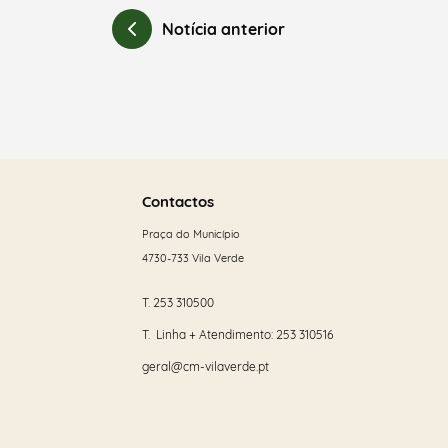
Notícia anterior
Saber
mais
Contactos
Praça do Município
4730-733 Vila Verde
T.
253 310500
T. Linha + Atendimento:
253 310516
geral@cm-vilaverde.pt