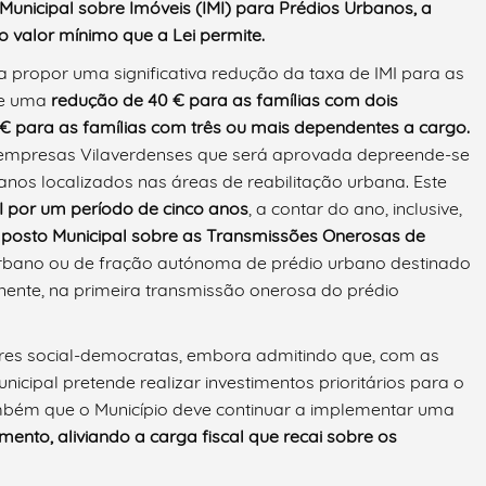
Municipal sobre Imóveis (IMI) para Prédios Urbanos, a
o valor mínimo que a Lei permite.
 propor uma significativa redução da taxa de IMI para as
de uma
redução de 40 € para as famílias com dois
 para as famílias com três ou mais dependentes a cargo.
e empresas Vilaverdenses que será aprovada depreende-se
banos localizados nas áreas de reabilitação urbana. Este
I
por um período de cinco anos
, a contar do ano, inclusive,
posto Municipal sobre as Transmissões Onerosas de
urbano ou de fração autónoma de prédio urbano destinado
nente, na primeira transmissão onerosa do prédio
es social-democratas, embora admitindo que, com as
icipal pretende realizar investimentos prioritários para o
mbém que o Município deve continuar a implementar uma
timento, aliviando a carga fiscal que recai sobre os