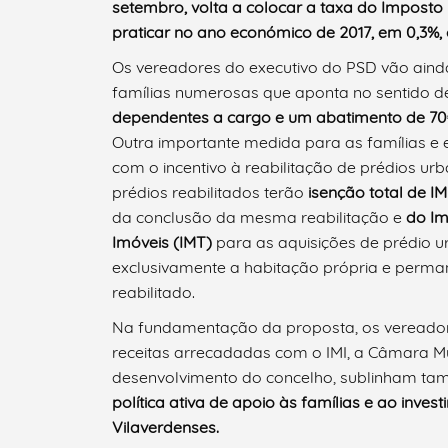
setembro, volta a colocar a taxa do Imposto 
praticar no ano económico de 2017, em 0,3%, 
Os vereadores do executivo do PSD vão ainda
famílias numerosas que aponta no sentido 
dependentes a cargo e um abatimento de 70€
Outra importante medida para as famílias 
com o incentivo à reabilitação de prédios ur
prédios reabilitados terão
isenção total de IM
da conclusão da mesma reabilitação e
do Im
Imóveis (IMT)
para as aquisições de prédio 
Termo de Pesquisa
exclusivamente a habitação própria e perma
reabilitado.
Na fundamentação da proposta, os vereador
receitas arrecadadas com o IMI, a Câmara Mun
Categorias gerais
desenvolvimento do concelho, sublinham ta
política ativa de apoio às famílias e ao inves
Vilaverdenses.