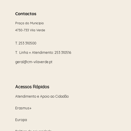
Saber
mais
Contactos
Praça do Município
4730-733 Vila Verde
T.
253 310500
T. Linha + Atendimento:
253 310516
geral@cm-vilaverde.pt
Acessos Rápidos
Atendimento e Apoio ao Cidadão
Erasmus+
Europa