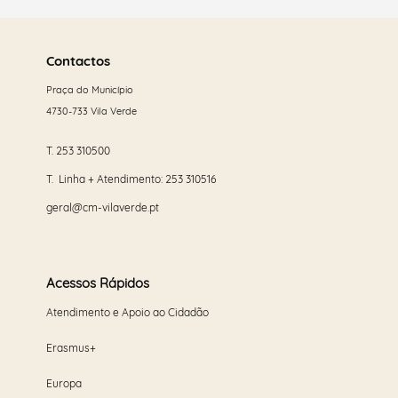
Saber
mais
Contactos
Praça do Município
4730-733 Vila Verde
T.
253 310500
T. Linha + Atendimento:
253 310516
geral@cm-vilaverde.pt
Acessos Rápidos
Atendimento e Apoio ao Cidadão
Erasmus+
Europa