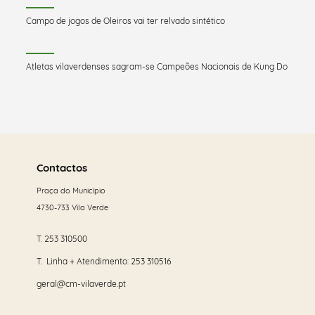
Campo de jogos de Oleiros vai ter relvado sintético
Atletas vilaverdenses sagram-se Campeões Nacionais de Kung Do
Saber
mais
Contactos
Praça do Município
4730-733 Vila Verde
T.
253 310500
T. Linha + Atendimento:
253 310516
geral@cm-vilaverde.pt