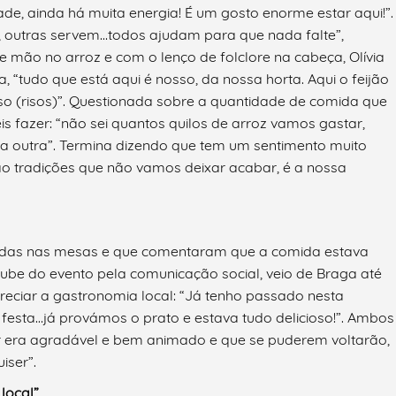
e, ainda há muita energia! É um gosto enorme estar aqui!”.
 outras servem…todos ajudam para que nada falte”,
de mão no arroz e com o lenço de folclore na cabeça, Olívia
 “tudo que está aqui é nosso, da nossa horta. Aqui o feijão
sso (risos)”. Questionada sobre a quantidade de comida que
eis fazer: “não sei quantos quilos de arroz vamos gastar,
 outra”. Termina dizendo que tem um sentimento muito
 são tradições que não vamos deixar acabar, é a nossa
adas nas mesas e que comentaram que a comida estava
oube do evento pela comunicação social, veio de Braga até
reciar a gastronomia local: “Já tenho passado nesta
 festa…já provámos o prato e estava tudo delicioso!”. Ambos
er era agradável e bem animado e que se puderem voltarão,
iser”.
local”