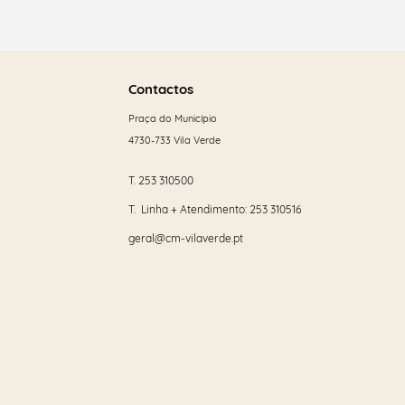
Saber
mais
Contactos
Praça do Município
4730-733 Vila Verde
T.
253 310500
T. Linha + Atendimento:
253 310516
geral@cm-vilaverde.pt