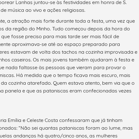
Saborear Lanhas juntou-se às festividades em honra de S.
e música ao vivo e ações religiosas.
e, a atração mais forte durante toda a festa, uma vez que
icos da região do Minho. Tudo começou depois da hora do
que fosse preciso para mais tarde ser mais fácil de
a gente aproximava-se até ao espaço preparado para
eres estavam de volta dos tachos na cozinha improvisada e
inhos caseiros. Os mais jovens também ajudaram à festa e
e nada faltasse às pessoas que vieram para provar o
aniscas. Há medida que o tempo ficava mais escuro, mais
 da cozinha atarefado. Quem estava atento, bem via que o
 na panela e que as pataniscas eram confecionadas vezes
ia Emília e Celeste Costa confessaram que já tinham
ionados: “Não sei quantas pataniscas foram ao lume, mas
uelas andanças há quatro/cinco anos, as mulheres