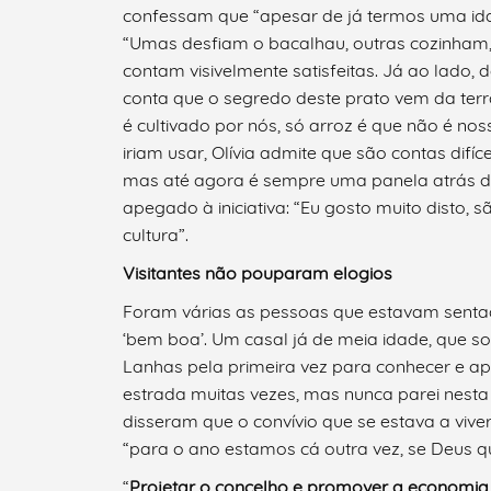
confessam que “apesar de já termos uma idad
“Umas desfiam o bacalhau, outras cozinham,
contam visivelmente satisfeitas. Já ao lado, 
conta que o segredo deste prato vem da terra,
Categorias gerais
é cultivado por nós, só arroz é que não é no
iriam usar, Olívia admite que são contas difíc
mas até agora é sempre uma panela atrás da
apegado à iniciativa: “Eu gosto muito disto,
cultura”.
Filtros
Visitantes não pouparam elogios
Foram várias as pessoas que estavam sent
‘bem boa’. Um casal já de meia idade, que s
Lanhas pela primeira vez para conhecer e ap
estrada muitas vezes, mas nunca parei nesta
disseram que o convívio que se estava a viv
“para o ano estamos cá outra vez, se Deus qu
“
Projetar o concelho e promover a economia 