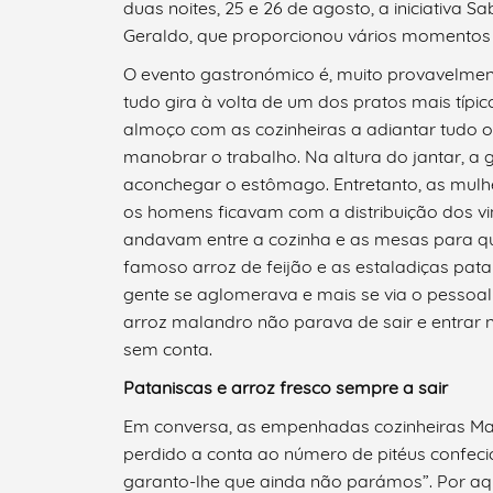
duas noites, 25 e 26 de agosto, a iniciativa 
Geraldo, que proporcionou vários momentos d
O evento gastronómico é, muito provavelment
tudo gira à volta de um dos pratos mais típ
almoço com as cozinheiras a adiantar tudo o 
manobrar o trabalho. Na altura do jantar, 
aconchegar o estômago. Entretanto, as mulh
os homens ficavam com a distribuição dos v
andavam entre a cozinha e as mesas para qu
famoso arroz de feijão e as estaladiças pat
gente se aglomerava e mais se via o pessoal
arroz malandro não parava de sair e entrar
sem conta.
Pataniscas e arroz fresco sempre a sair
Em conversa, as empenhadas cozinheiras Mar
perdido a conta ao número de pitéus confec
Termo de Pesquisa
garanto-lhe que ainda não parámos”. Por aq