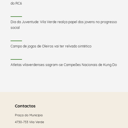
do RC6
Dia da Juventude: Vila Verde realça papel dos jovens no progresso
social
Campo de jogos de Oleiros vai ter relvado sintético
Atletas vilaverdenses sagram-se Campeões Nacionais de Kung Do
Saber
mais
Contactos
Praça do Município
4730-733 Vila Verde