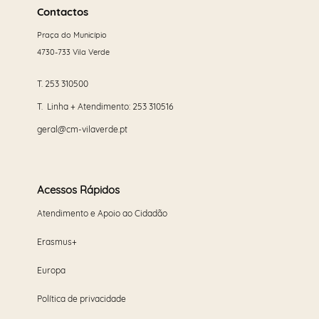
mais
Contactos
Praça do Município
4730-733 Vila Verde
T.
253 310500
T. Linha + Atendimento:
253 310516
geral@cm-vilaverde.pt
Acessos Rápidos
Atendimento e Apoio ao Cidadão
Erasmus+
Europa
Política de privacidade