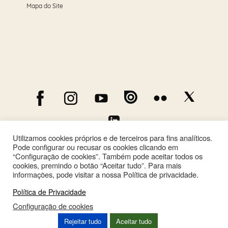
Mapa do Site
Utilizamos cookies próprios e de terceiros para fins analíticos.
Pode configurar ou recusar os cookies clicando em
“Configuração de cookies”. Também pode aceitar todos os
cookies, premindo o botão “Aceitar tudo”. Para mais
informações, pode visitar a nossa Política de privacidade.
Política de Privacidade
Configuração de cookies
This site is registered on
wpml.org
as a development site. Switch to a production
Rejeitar tudo
Aceitar tudo