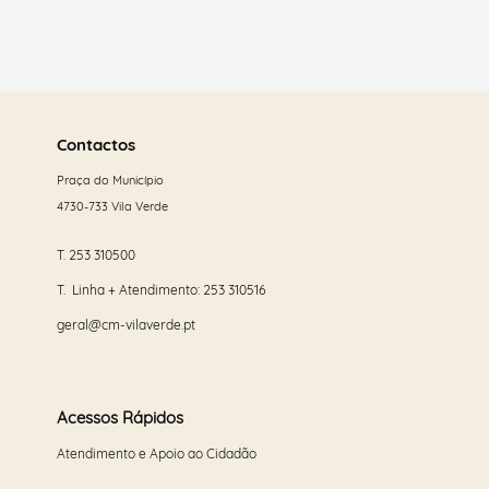
Saber
mais
Contactos
Praça do Município
4730-733 Vila Verde
T.
253 310500
T. Linha + Atendimento:
253 310516
geral@cm-vilaverde.pt
Acessos Rápidos
Atendimento e Apoio ao Cidadão