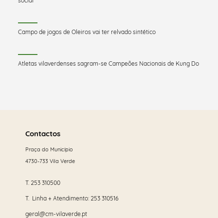
social
Campo de jogos de Oleiros vai ter relvado sintético
Atletas vilaverdenses sagram-se Campeões Nacionais de Kung Do
Saber
mais
Contactos
Praça do Município
4730-733 Vila Verde
T.
253 310500
T. Linha + Atendimento:
253 310516
geral@cm-vilaverde.pt