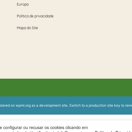
Europa
Política de privacidade
Mapa do Site
istered on
wpml.org
as a development site. Switch to a production site key to
rem
ode configurar ou recusar os cookies clicando em