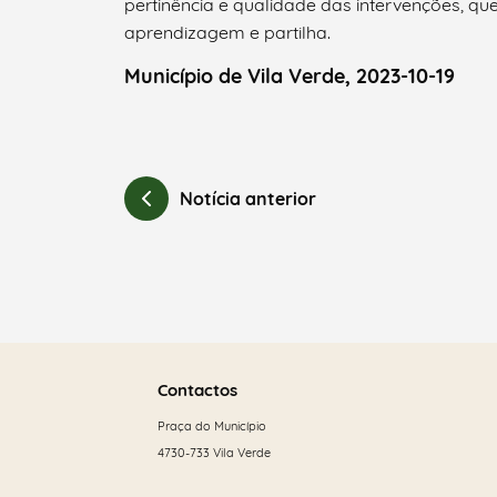
pertinência e qualidade das intervenções, 
aprendizagem e partilha.
Município de Vila Verde, 2023-10-19
Notícia anterior
Saber
mais
Contactos
Praça do Município
4730-733 Vila Verde