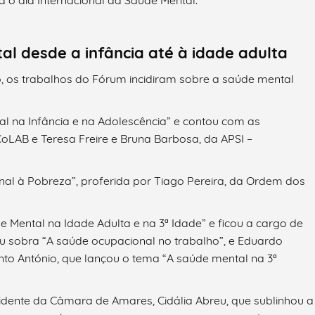
 o dia Internacional da Saúde Mental.
 desde a infância até à idade adulta
, os trabalhos do Fórum incidiram sobre a saúde mental
al na Infância e na Adolescência” e contou com as
CoLAB e Teresa Freire e Bruna Barbosa, da APSI –
al à Pobreza”, proferida por Tiago Pereira, da Ordem dos
 Mental na Idade Adulta e na 3ª Idade” e ficou a cargo de
iu sobra “A saúde ocupacional no trabalho”, e Eduardo
anto António, que lançou o tema “A saúde mental na 3ª
idente da Câmara de Amares, Cidália Abreu, que sublinhou a