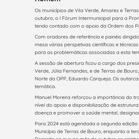
Os municípios de Vila Verde, Amares e Terra
outubro, o I Fórum Intermunicipal para a P
tendo contado com o apoio da Ordem dos Ps
Com oradores de referência e painéis dirigido
mesa várias perspetivas científicas e técni
para as problemáticas associadas a esta tem
A sessão de abertura ficou a cargo dos pres
Verde, Júlia Fernandes, e de Terras de Bour
Norte da OPP, Eduardo Carqueja. Os autarc
temática.
Manuel Moreira reforçou a importância do tr
Termo de Pesquisa
nível do apoio e disponibilização de estrutur
doença e promover a saúde mental, designad
Para 2024 está agendada a segunda edição 
Município de Terras de Bouro, enquanto a terc
Categorias gerais