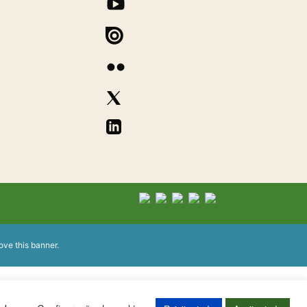
ove this banner
.