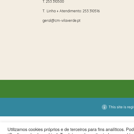
T.
253 310500
T. Linha + Atendimento:
253 310516
geral@cm-vilaverde.pt
This site is reg
Utilizamos cookies próprios e de terceiros para fins analíticos. P