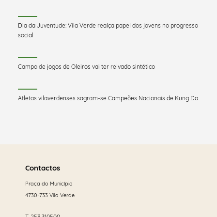
Dia da Juventude: Vila Verde realça papel dos jovens no progresso
social
Campo de jogos de Oleiros vai ter relvado sintético
Atletas vilaverdenses sagram-se Campeões Nacionais de Kung Do
Saber
mais
Contactos
Praça do Município
4730-733 Vila Verde
T.
253 310500