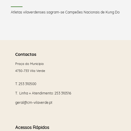
Atletas vilaverdenses sagram-se Campeões Nacionais de Kung Do
Saber
mais
Contactos
Praça do Município
4730-733 Vila Verde
T.
253 310500
T. Linha + Atendimento:
253 310516
geral@cm-vilaverde.pt
Acessos Rápidos