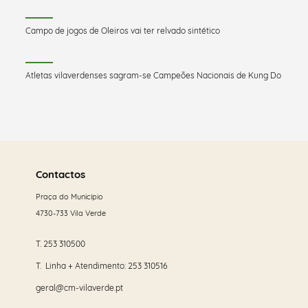
Campo de jogos de Oleiros vai ter relvado sintético
Atletas vilaverdenses sagram-se Campeões Nacionais de Kung Do
Saber
mais
Contactos
Praça do Município
4730-733 Vila Verde
T.
253 310500
T. Linha + Atendimento:
253 310516
geral@cm-vilaverde.pt