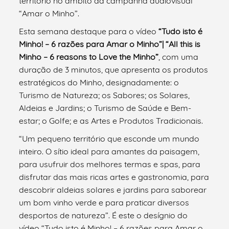
território no âmbito da campanha audiovisual
“Amar o Minho”.
Esta semana destaque para o vídeo
“Tudo isto é
Minho! – 6 razões para Amar o Minho”|
“All this is
Minho – 6 reasons to Love the Minho”
, com uma
duração de 3 minutos, que apresenta os produtos
estratégicos do Minho, designadamente: o
Turismo de Natureza; os Sabores; os Solares,
Aldeias e Jardins; o Turismo de Saúde e Bem-
estar; o Golfe; e as Artes e Produtos Tradicionais.
“Um pequeno território que esconde um mundo
inteiro. O sítio ideal para amantes da paisagem,
para usufruir dos melhores termas e spas, para
disfrutar das mais ricas artes e gastronomia, para
descobrir aldeias solares e jardins para saborear
um bom vinho verde e para praticar diversos
desportos de natureza”. É este o desígnio do
vídeo “Tudo isto é Minho! – 6 razões para Amar o