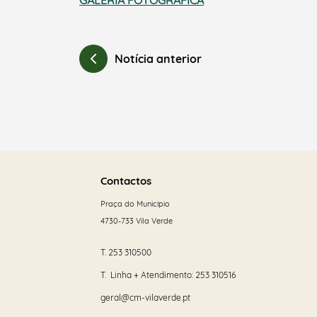
GALERIA FOTOGRÁFICA
Notícia anterior
Saber
mais
Contactos
Praça do Município
4730-733 Vila Verde
T.
253 310500
T. Linha + Atendimento:
253 310516
geral@cm-vilaverde.pt