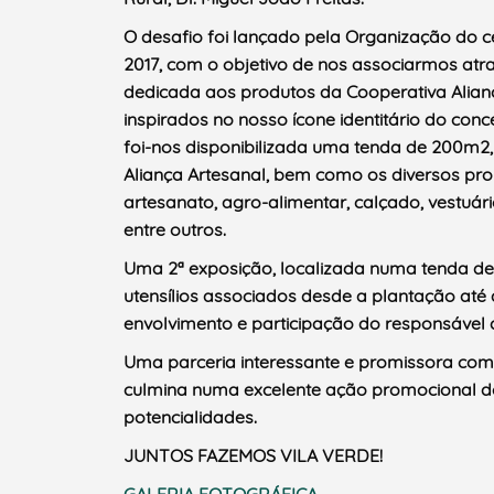
O desafio foi lançado pela Organização do c
Termo de Pesquisa
2017, com o objetivo de nos associarmos at
dedicada aos produtos da Cooperativa Alia
inspirados no nosso ícone identitário do con
foi-nos disponibilizada uma tenda de 200m2,
Aliança Artesanal, bem como os diversos pr
Categorias gerais
artesanato, agro-alimentar, calçado, vestuári
entre outros.
Uma 2ª exposição, localizada numa tenda de 6
utensílios associados desde a plantação at
Filtros
envolvimento e participação do responsável d
Uma parceria interessante e promissora co
culmina numa excelente ação promocional do 
potencialidades.
JUNTOS FAZEMOS VILA VERDE!