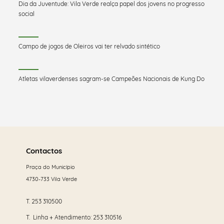
Dia da Juventude: Vila Verde realça papel dos jovens no progresso
social
Campo de jogos de Oleiros vai ter relvado sintético
Atletas vilaverdenses sagram-se Campeões Nacionais de Kung Do
Saber
mais
Contactos
Praça do Município
4730-733 Vila Verde
T.
253 310500
T. Linha + Atendimento:
253 310516