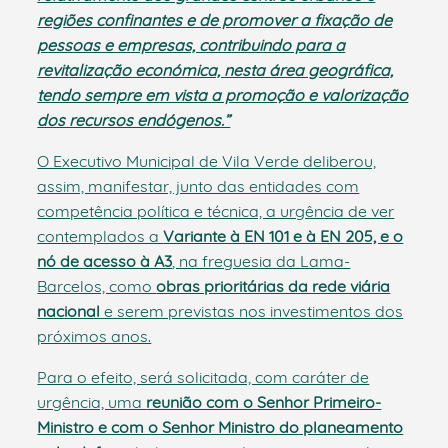
regiões confinantes e de promover a fixação de
pessoas e empresas, contribuindo para a
revitalização económica, nesta área geográfica,
tendo sempre em vista a promoção e valorização
dos recursos endógenos.”
O Executivo Municipal de Vila Verde deliberou,
assim, manifestar, junto das entidades com
competência política e técnica, a urgência de ver
contemplados a
Variante à EN 101 e à EN 205, e o
nó de acesso à A3
, na freguesia da Lama-
Barcelos, como
obras prioritárias da rede viária
nacional
e serem previstas nos investimentos dos
próximos anos.
Para o efeito, será solicitada, com caráter de
urgência, uma
reunião com o Senhor Primeiro-
Ministro e com o Senhor Ministro do planeamento