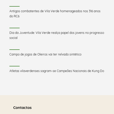
Antigos combatentes de Vila Verde homenageados nos 316 anos
do RC6
Dia da Juventude: Vila Verde realça papel dos jovens no progresso
social
Campo de jogos de Oleiros vai ter relvado sintético
Atletas vilaverdenses sagram-se Campeões Nacionais de Kung Do
Saber
mais
Contactos