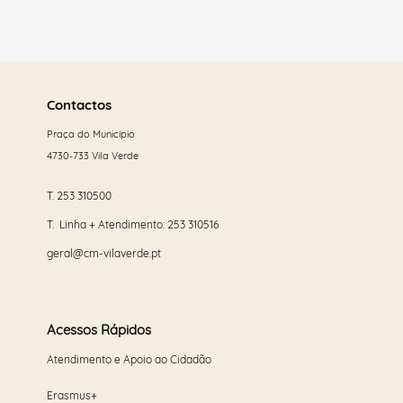
Saber
mais
Contactos
Praça do Município
4730-733 Vila Verde
T.
253 310500
T. Linha + Atendimento:
253 310516
geral@cm-vilaverde.pt
Acessos Rápidos
Atendimento e Apoio ao Cidadão
Erasmus+