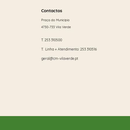
Saber
mais
Contactos
Praça do Município
4730-733 Vila Verde
T.
253 310500
T. Linha + Atendimento:
253 310516
geral@cm-vilaverde.pt