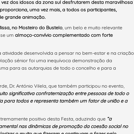
rá a vez dos idosos da zona sul desfrutarem desta maravilhosa
 proporciona, uma vez mais, a todos os participantes,
 de grande animação.
issa, no Mosteiro do Bustelo
, um belo e muito relevante
o-se um
almoço-convívio complementado com forte
 atividade desenvolvida a pensar no bem-estar e na criação
lação sénior foi uma inequívoca demonstração da
mesma para as autarquias de todo o concelho e para a
de, Dr. António Vilela, que também participou no evento,
uito significativa confraternização entre pessoas de todo o
gria para todos e representa também um fator de união e a
extremamente positivo desta Festa, aduzindo que
“a
amental nas dinâmicas de promoção da coesão social no
orizar o muito que fizeram e continuam a fazer pelo