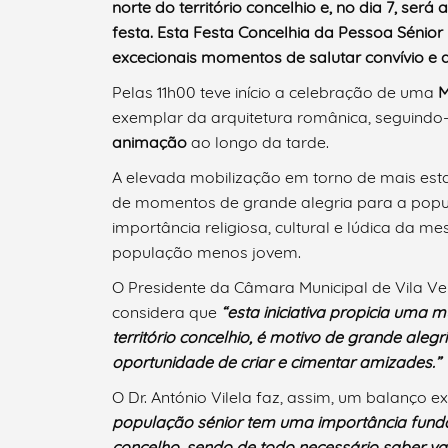
norte do território concelhio e, no dia 7, se
festa. Esta Festa Concelhia da Pessoa Sénior
excecionais momentos de salutar convívio e
Pelas 11h00 teve início a celebração de uma
M
exemplar da arquitetura românica, seguind
animação
ao longo da tarde.
Termo de Pesquisa
A elevada mobilização em torno de mais esta
de momentos de grande alegria para a popu
importância religiosa, cultural e lúdica da 
população menos jovem.
O Presidente da Câmara Municipal de Vila Ver
Categorias gerais
considera que
“esta iniciativa propicia uma m
território concelhio, é motivo de grande ale
oportunidade de criar e cimentar amizades.”
O Dr. António Vilela faz, assim, um balanço 
Filtros
população sénior tem uma importância fund
concelho, sendo de todo necessário saber val