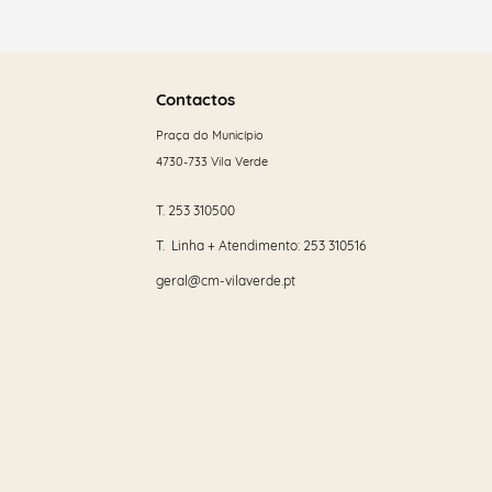
Saber
mais
Contactos
Praça do Município
4730-733 Vila Verde
T.
253 310500
T. Linha + Atendimento:
253 310516
geral@cm-vilaverde.pt