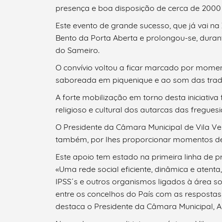
presença e boa disposição de cerca de 2000 
Este evento de grande sucesso, que já vai 
Bento da Porta Aberta e prolongou-se, duran
do Sameiro.
O convívio voltou a ficar marcado por mome
saboreada em piquenique e ao som das tradic
Termo de Pesquisa
A forte mobilização em torno desta iniciativ
religioso e cultural dos autarcas das fregu
O Presidente da Câmara Municipal de Vila Verd
também, por lhes proporcionar momentos de c
Categorias gerais
Este apoio tem estado na primeira linha de pr
«Uma rede social eficiente, dinâmica e atenta
IPSS´s e outros organismos ligados à área so
entre os concelhos do País com as respostas s
destaca o Presidente da Câmara Municipal, An
Filtros