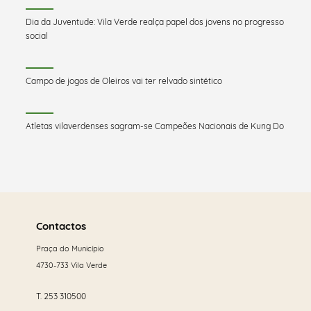
Dia da Juventude: Vila Verde realça papel dos jovens no progresso
social
Campo de jogos de Oleiros vai ter relvado sintético
Atletas vilaverdenses sagram-se Campeões Nacionais de Kung Do
Saber
mais
Contactos
Praça do Município
4730-733 Vila Verde
T.
253 310500