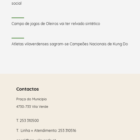
social
Campo de jogos de Oleiros vai ter relvado sintético
Atletas vilaverdenses sagram-se Campeões Nacionais de Kung Do
Saber
mais
Contactos
Praça do Município
4730-733 Vila Verde
T.
253 310500
T. Linha + Atendimento:
253 310516