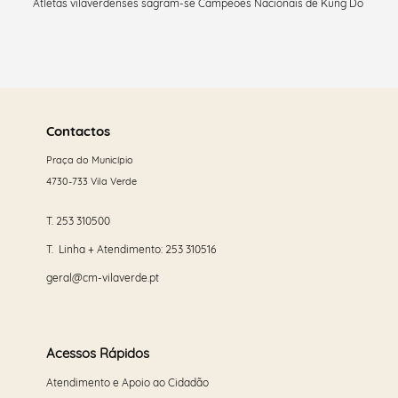
Atletas vilaverdenses sagram-se Campeões Nacionais de Kung Do
Saber
mais
Contactos
Praça do Município
4730-733 Vila Verde
T.
253 310500
T. Linha + Atendimento:
253 310516
geral@cm-vilaverde.pt
Acessos Rápidos
Atendimento e Apoio ao Cidadão