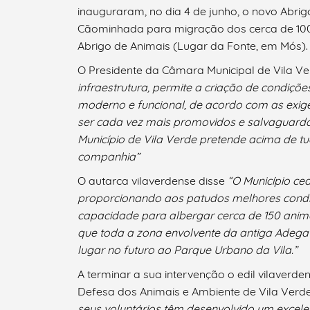
inauguraram, no dia 4 de junho, o novo Abr
Cãominhada para migração dos cerca de 100 cã
Abrigo de Animais (Lugar da Fonte, em Mós).
O Presidente da Câmara Municipal de Vila Verd
infraestrutura, permite a criação de condiç
moderno e funcional, de acordo com as exig
Termo de Pesquisa
ser cada vez mais promovidos e salvaguarda
Município de Vila Verde pretende acima de 
companhia”
O autarca vilaverdense disse
“
O Município ced
proporcionando aos patudos melhores cond
Categorias gerais
capacidade para albergar cerca de 150 anima
que toda a zona envolvente da antiga Adega 
lugar no futuro ao Parque Urbano da Vila.”
A terminar a sua intervenção o edil vilaverd
Filtros
Defesa dos Animais e Ambiente de Vila Verd
seus voluntários têm desenvolvido um excele