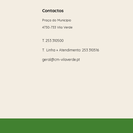
Saber
mais
Contactos
Praça do Município
4730-733 Vila Verde
T.
253 310500
T. Linha + Atendimento:
253 310516
geral@cm-vilaverde.pt