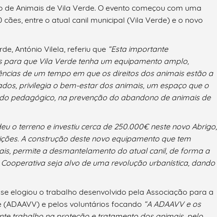
igo de Animais de Vila Verde. O evento começou com uma
es, entre o atual canil municipal (Vila Verde) e o novo
e, António Vilela, referiu que
“Esta importante
ões para que Vila Verde tenha um equipamento amplo,
ências de um tempo em que os direitos dos animais estão a
dos, privilegia o bem-estar dos animais, um espaço que o
tudo pedagógico, na prevenção do abandono de animais de
eu o terreno e investiu cerca de 250.000€ neste novo Abrigo,
ições.
A construção deste novo equipamento que tem
is, permite a desmantelamento do atual canil, de forma a
Cooperativa seja alvo de uma revolução urbanística, dando
ense elogiou o trabalho desenvolvido pela Associação para a
e (ADAAVV) e pelos voluntários focando
“A ADAAVV e os
nte trabalho na proteção e tratamento dos animais, pelo