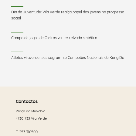
Dia da Juventude: Vila Verde realça papel dos jovens no progresso
social
Campo de jogos de Oleiros vai ter relvado sintético
Atletas vilaverdenses sagram-se Campeões Nacionais de Kung Do
Saber
mais
Contactos
Praça do Município
4730-733 Vila Verde
T.
253 310500