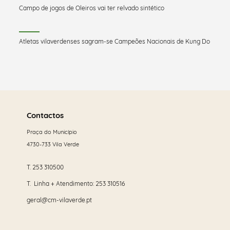
Campo de jogos de Oleiros vai ter relvado sintético
Atletas vilaverdenses sagram-se Campeões Nacionais de Kung Do
Saber
mais
Contactos
Praça do Município
4730-733 Vila Verde
T.
253 310500
T. Linha + Atendimento:
253 310516
geral@cm-vilaverde.pt