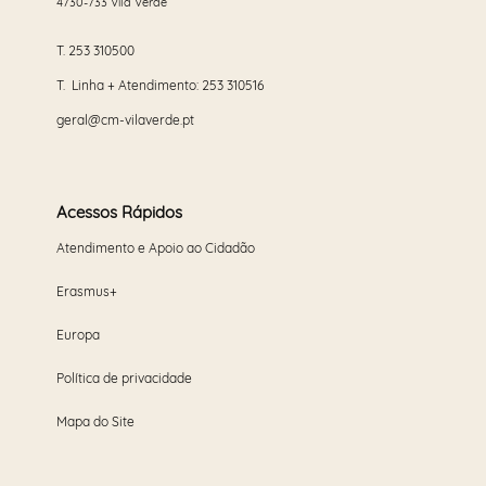
4730-733 Vila Verde
T.
253 310500
T. Linha + Atendimento:
253 310516
geral@cm-vilaverde.pt
Acessos Rápidos
Atendimento e Apoio ao Cidadão
Erasmus+
Europa
Política de privacidade
Mapa do Site