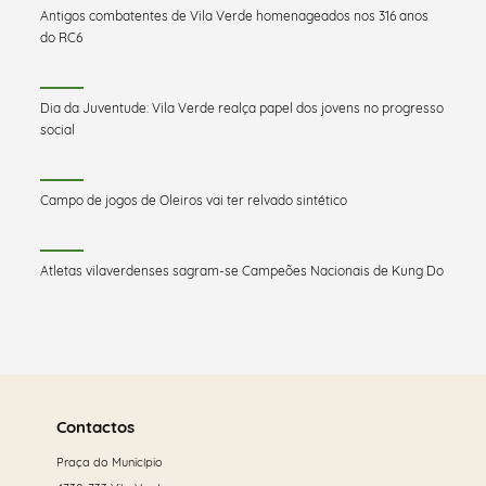
Antigos combatentes de Vila Verde homenageados nos 316 anos
do RC6
Dia da Juventude: Vila Verde realça papel dos jovens no progresso
social
Campo de jogos de Oleiros vai ter relvado sintético
Atletas vilaverdenses sagram-se Campeões Nacionais de Kung Do
Saber
mais
Contactos
Praça do Município