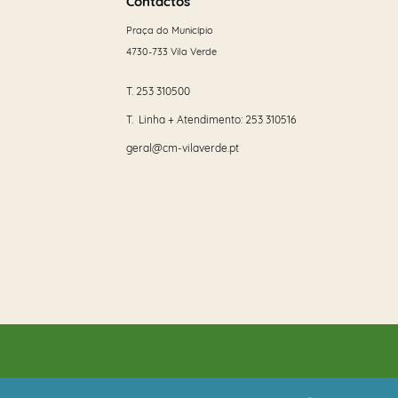
mais
Contactos
Praça do Município
4730-733 Vila Verde
T.
253 310500
T. Linha + Atendimento:
253 310516
geral@cm-vilaverde.pt