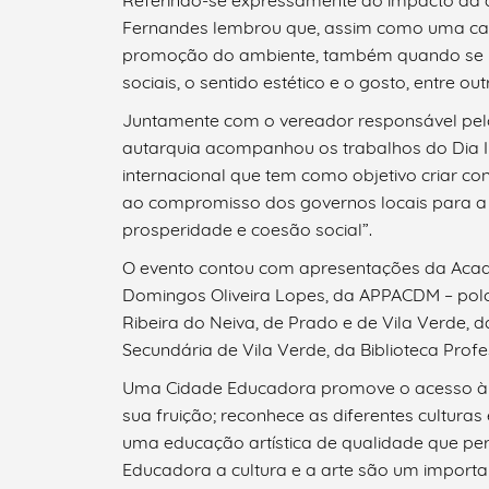
Referindo-se expressamente ao impacto da ar
Fernandes lembrou que, assim como uma cam
Categorias gerais
promoção do ambiente, também quando se re
sociais, o sentido estético e o gosto, entre out
Juntamente com o vereador responsável pelo
autarquia acompanhou os trabalhos do Dia I
internacional que tem como objetivo criar co
Filtros
ao compromisso dos governos locais para a 
prosperidade e coesão social”.
O evento contou com apresentações da Acad
Domingos Oliveira Lopes, da APPACDM – polo
Ribeira do Neiva, de Prado e de Vila Verde, 
Secundária de Vila Verde, da Biblioteca Prof
Uma Cidade Educadora promove o acesso à c
sua fruição; reconhece as diferentes culturas
uma educação artística de qualidade que pe
Educadora a cultura e a arte são um importan